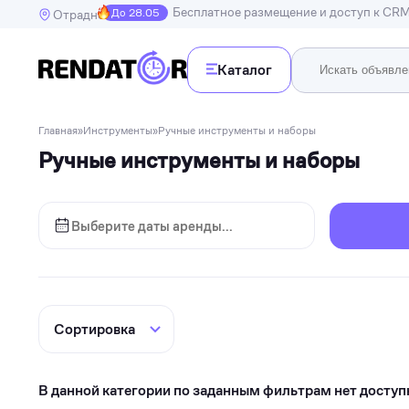
Бесплатное размещение и доступ к CR
До 28.05
Отрадное
Каталог
Недв
Главная
»
Инструменты
»
Ручные инструменты и наборы
Недвижимость
Ручные инструменты и наборы
Транспорт
Квартир
Дома, в
Спецтехника
Инструменты
Бытовая техника
Досуг, развлечения и праздники
Спорт
Электроника и гаджеты
В данной категории по заданным фильтрам нет доступ
Для дома и дачи