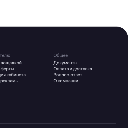
телю
Общее
 площадкой
Документы
оферты
Оплата и доставка
ция кабинета
Вопрос-ответ
 рекламы
О компании