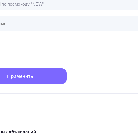
M по промокоду "NEW"
Н
ижимость
ы и студии
Отели и гостиницы
иллы, коттеджи, таунхаусы
Тематические помещени
Применить
ных объявлений.