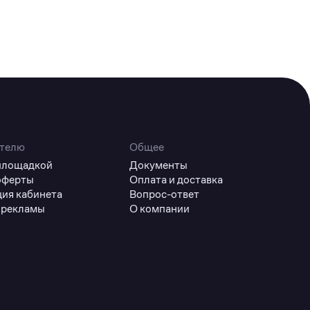
телю
Общее
 площадкой
Документы
оферты
Оплата и доставка
ция кабинета
Вопрос-ответ
 рекламы
О компании