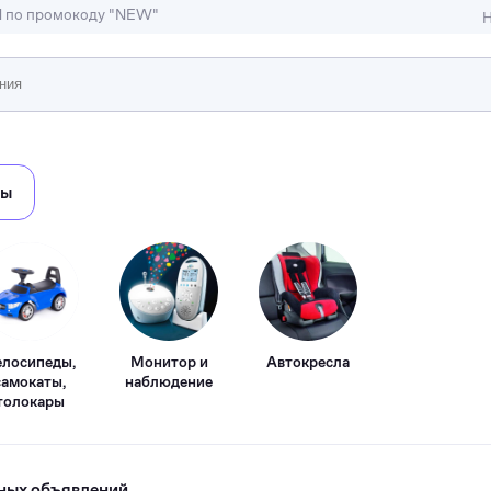
M по промокоду "NEW"
Н
ижимость
ры
ы и студии
Отели и гостиницы
иллы, коттеджи, таунхаусы
Тематические помещени
елосипеды,
Монитор и
Автокресла
самокаты,
наблюдение
толокары
ных объявлений.