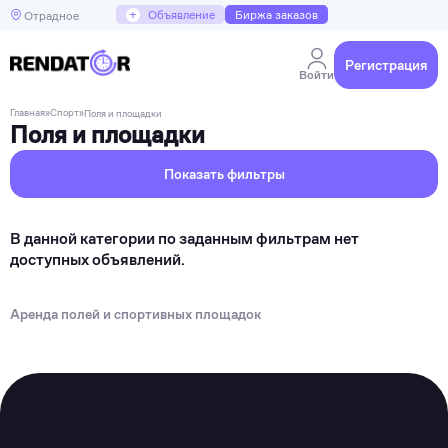
+
Объявление
Биржа заказов
Отрадное
Регистрация
Войти
Главная
»
Спорт
»
Поля и площадки
Поля и площадки
Показать фильтры
В данной категории по заданным фильтрам нет
доступных объявлений.
Аренда полей и спортивных площадок