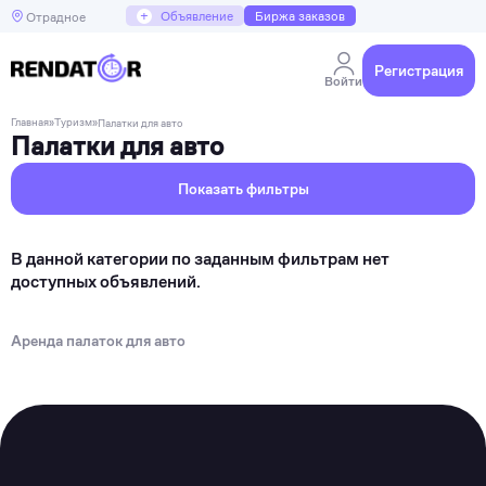
+
Объявление
Биржа заказов
Отрадное
Регистрация
Войти
Главная
»
Туризм
»
Палатки для авто
Палатки для авто
Показать фильтры
В данной категории по заданным фильтрам нет
доступных объявлений.
Аренда палаток для авто