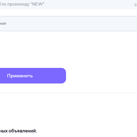
M по промокоду "NEW"
Н
ижимость
ы и студии
Отели и гостиницы
иллы, коттеджи, таунхаусы
Тематические помещени
Применить
ных объявлений.