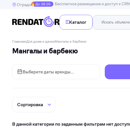
Бесплатное размещение и доступ к CR
До 28.05
Отрадное
Каталог
Недв
Главная
»
Для дома и дачи
»
Мангалы и барбекю
Недвижимость
Мангалы и барбекю
Транспорт
Квартир
Дома, в
Спецтехника
Инструменты
Бытовая техника
Досуг, развлечения и праздники
Спорт
Электроника и гаджеты
В данной категории по заданным фильтрам нет доступ
Для дома и дачи