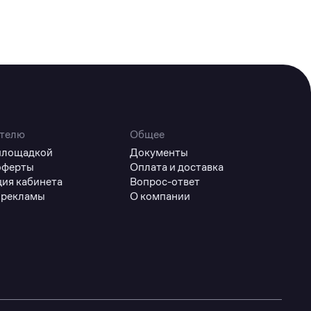
телю
Общее
 площадкой
Документы
оферты
Оплата и доставка
ция кабинета
Вопрос-ответ
 рекламы
О компании