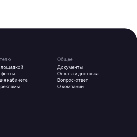
телю
Общее
 площадкой
Документы
оферты
Оплата и доставка
ция кабинета
Вопрос-ответ
 рекламы
О компании