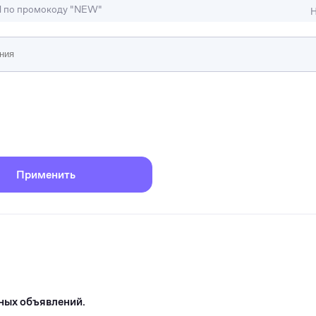
M по промокоду "NEW"
Н
ижимость
ы и студии
Отели и гостиницы
иллы, коттеджи, таунхаусы
Тематические помещени
Применить
ных объявлений.