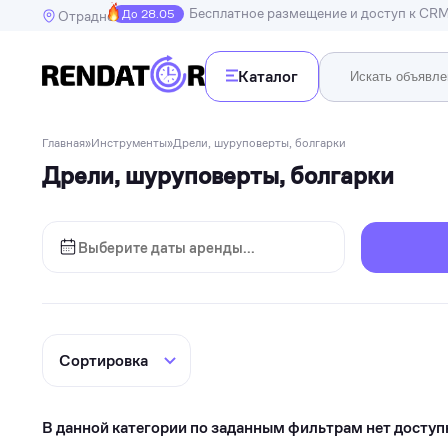
Бесплатное размещение и доступ к CR
До 28.05
Отрадное
Каталог
Недв
Главная
»
Инструменты
»
Дрели, шуруповерты, болгарки
Недвижимость
Дрели, шуруповерты, болгарки
Транспорт
Квартир
Дома, в
Спецтехника
Инструменты
Бытовая техника
Досуг, развлечения и праздники
Спорт
Электроника и гаджеты
В данной категории по заданным фильтрам нет доступ
Для дома и дачи