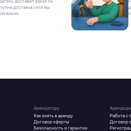
датель доставит заказ по
Н
тупна доставка) или вы
д
оятельно.
п
Арендатору
Арендода
Как взять в аренду
Работа с
Договор оферты
Договор 
Безопасность и гарантии
Регистра