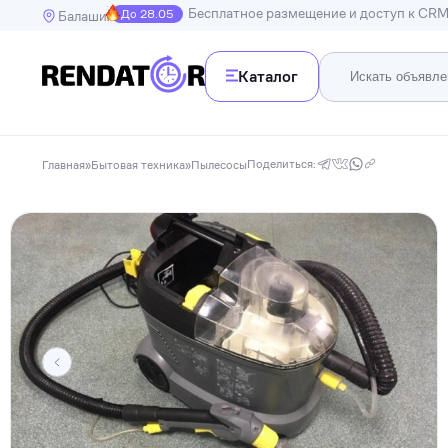
Бесплатное размещение и доступ к CR
До 28.05
Балашиха
Каталог
Недв
Недвижимость
Поделиться:
Главная
»
Бытовая техника
»
Пылесосы
Транспорт
Квартир
Дома, в
Спецтехника
Инструменты
Бытовая техника
Досуг, развлечения и праздники
Спорт
Электроника и гаджеты
Для дома и дачи