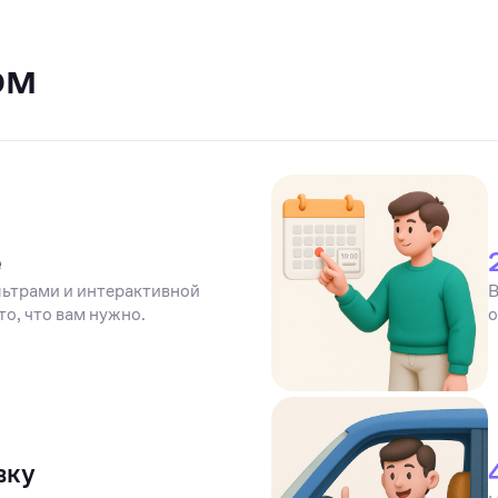
ом
е
ьтрами и интерактивной
В
то, что вам нужно.
о
вку