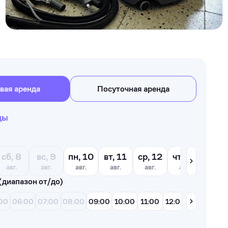
вая аренда
Посуточная аренда
ды
сб, 8
вс, 9
пн, 10
вт, 11
ср, 12
чт, 13
пт, 1
авг.
авг.
авг.
авг.
авг.
авг.
авг.
(диапазон от/до)
00
06:00
07:00
08:00
09:00
10:00
11:00
12:00
13:00
14