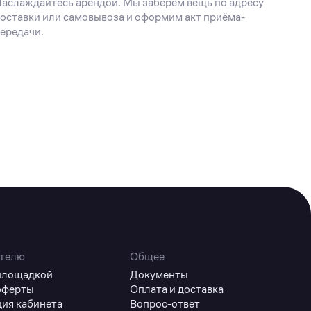
аслаждайтесь арендой. Мы заберём вещь по адресу
оставки или самовывоза и оформим акт приёма-
ередачи.
телю
Общее
 площадкой
Документы
оферты
Оплата и доставка
ция кабинета
Вопрос-ответ