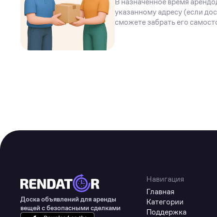
В назначенное время арендо
указанному адресу (если дос
сможете забрать его самост
Навигация
Главная
Доска объявлений для аренды
Категории
вещей с безопасными сделками
Поддержка