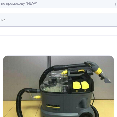
M по промокоду "NEW"
Н
ижимость
ы и студии
Отели и гостиницы
иллы, коттеджи, таунхаусы
Тематические помещени