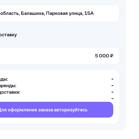
область, Балашиха, Парковая улица, 15А
оставку
5 000 ₽
нды:
-
аренды:
-
оставки:
-
-
Для оформления заказа авторизуйтесь