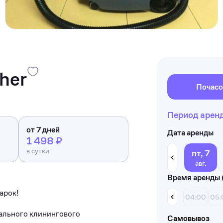
her
Почасо
Период арен
от 7 дней
Дата аренды
1 498 ₽
в сутки
пт, 7
авг.
Время аренды 
аpoк!
04:00
05:
aльнoго клинингового
Самовывоз